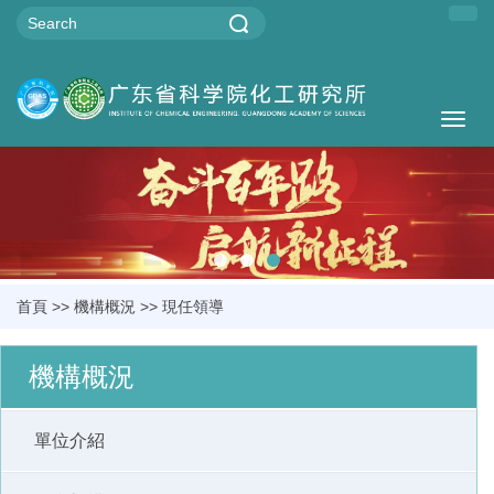
Togg
navig
首頁
>>
機構概況
>>
現任領導
機構概況
單位介紹