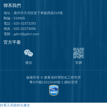
聯系我們
地址：廣州市天河區棠下車陂西路318號
郵編：510665
電話：020-32373293
傳真：020-32373696
電郵：gdcri@gdcri.com
官方平臺
微信
官網
版權所有
©
廣東省科學院化工研究所
粵ICP備12013240號-1
網站管理
好看又高级的头像女